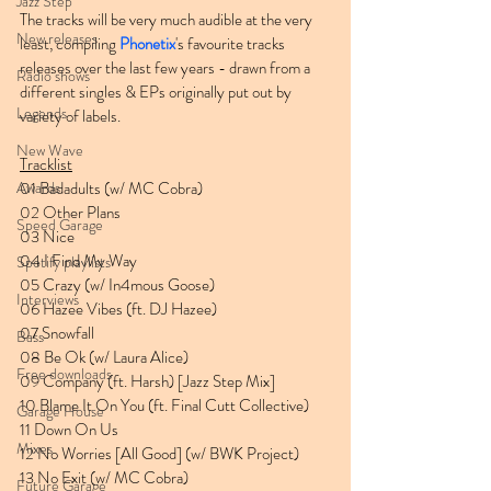
Jazz Step
The tracks will be very much audible at the very 
New releases
least, compiling 
Phonetix
's favourite tracks 
releases over the last few years - drawn from a 
Radio shows
different singles & EPs originally put out by 
Legends
variety of labels.
New Wave
Tracklist
Awards
01 Badadults (w/ MC Cobra)
02 Other Plans
Speed Garage
03 Nice
04 I Find My Way
Spotify playlists
05 Crazy (w/ In4mous Goose)
Interviews
06 Hazee Vibes (ft. DJ Hazee)
07 Snowfall
Bass
08 Be Ok (w/ Laura Alice)
Free downloads
09 Company (ft. Harsh) [Jazz Step Mix]
10 Blame It On You (ft. Final Cutt Collective)
Garage House
11 Down On Us
Mixes
12 No Worries [All Good] (w/ BWK Project)
13 No Exit (w/ MC Cobra)
Future Garage