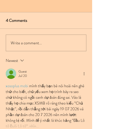
4 Comments
Write a comment...
France's Ow7 arrives on
G-Double-E veers
NUKG 24/7
Housey territory w
Plans releases
Newest
Guest
Jul 20
xosoplus mobi
 mình thấy bạn bè nói hoài nên ghé 
thử cho biết, chủ yếu xem họ trình bày ra sao 
chứ không có ngồi canh dự đoán đúng sai. Vào là 
thấy họ chia mục XSMB rõ ràng theo kiểu “Chủ 
Nhật”, rồi dẫn thẳng tới bài ngày 19 07 2026 và 
phần dự đoán cho 20 7 2026 nên mình lướt 
không bị rối. Mình để ý nhất là khúc bảng “Đầu Lô 
tô Đuôi Lô tô”, nhìn…