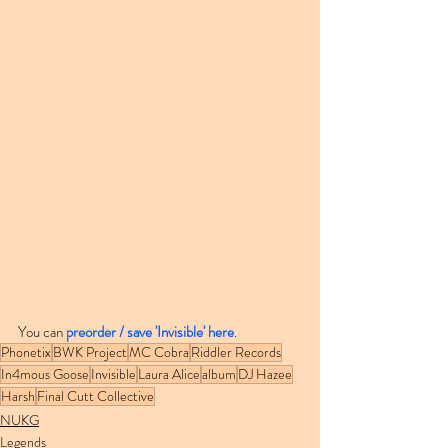
You can 
preorder / save 'Invisible' here
.
Phonetix
BWK Project
MC Cobra
Riddler Records
In4mous Goose
Invisible
Laura Alice
album
DJ Hazee
Harsh
Final Cutt Collective
NUKG
Legends