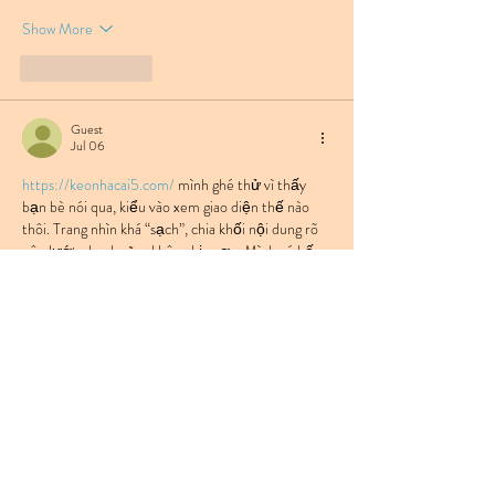
Show More
Like
Reply
Guest
Jul 06
https://keonhacai5.com/
 mình ghé thử vì thấy 
bạn bè nói qua, kiểu vào xem giao diện thế nào 
thôi. Trang nhìn khá “sạch”, chia khối nội dung rõ 
nên lướt nhanh cũng không bị ngợp. Mình có bấm 
vào bài Girona vs Athletic Bilbao (03h00 ngày 
05/11) thì thấy tiêu đề đặt nổi bật, đoạn nhận 
định phía dưới chia ngắn gọn nên đọc không mỏi 
mắt. Phần kèo/tỉ lệ trình bày theo cột gọn gàng, 
nhìn qua là nắm được…
Show More
Like
Reply